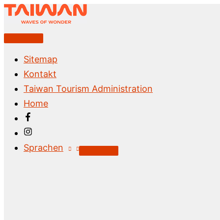
Zum
Inhalt
springen
Above
Header
Sitemap
Kontakt
Taiwan Tourism Administration
Home
Sprachen