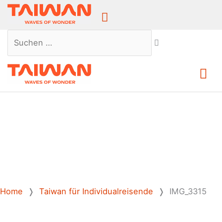
Above
Header
Suchen …
Ha
Home
❭
Taiwan für Individualreisende
❭
IMG_3315