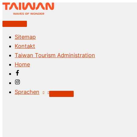
Zum
Inhalt
springen
Above
Header
Sitemap
Kontakt
Taiwan Tourism Administration
Home
Sprachen