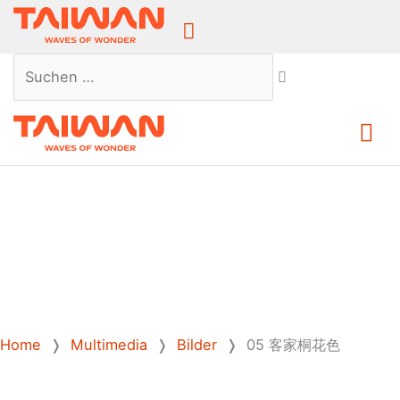
Above
Header
Suchen …
Ha
Home
❭
Multimedia
❭
Bilder
❭
05 客家桐花色