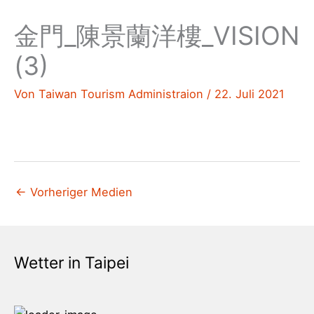
金門_陳景蘭洋樓_VISION
(3)
Von
Taiwan Tourism Administraion
/
22. Juli 2021
←
Vorheriger Medien
Wetter in Taipei