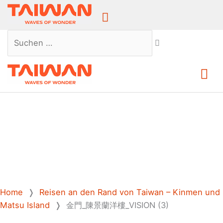
Above
Header
Suchen …
Ha
Home
❭
Reisen an den Rand von Taiwan – Kinmen und
Matsu Island
❭
金門_陳景蘭洋樓_VISION (3)