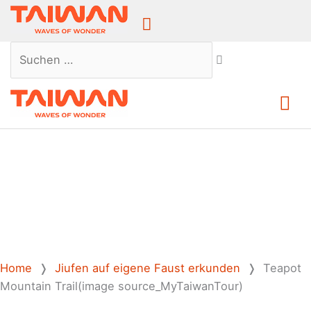
Above
Header
Suchen …
Ha
Home
❭
Jiufen auf eigene Faust erkunden
❭
Teapot
Mountain Trail(image source_MyTaiwanTour)