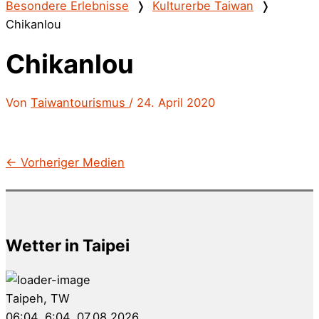
Besondere Erlebnisse
❭
Kulturerbe Taiwan
❭
Chikanlou
Chikanlou
Von
Taiwantourismus
/
24. April 2020
←
Vorheriger Medien
Wetter in Taipei
Taipeh, TW
06:04,
6:04, 07.08.2026