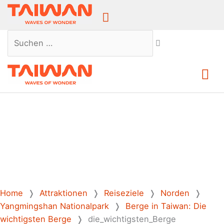
Above
Header
Suchen …
Ha
Home
❭
Attraktionen
❭
Reiseziele
❭
Norden
❭
Yangmingshan Nationalpark
❭
Berge in Taiwan: Die
wichtigsten Berge
❭
die_wichtigsten_Berge