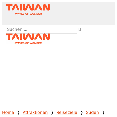
Zum
Inhalt
springen
Above
Suchen …
Header
Hauptmenü
Home
❭
Attraktionen
❭
Reiseziele
❭
Süden
❭