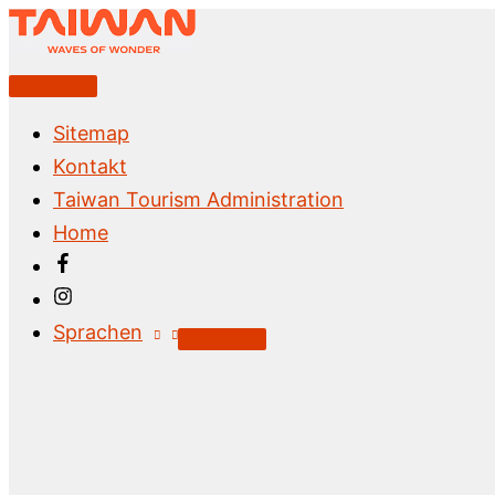
Zum
Inhalt
springen
Above
Header
Sitemap
Kontakt
Taiwan Tourism Administration
Home
Sprachen