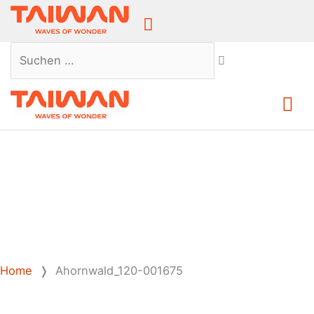
Above
Header
Suchen …
Ha
Home
❭
Ahornwald_120-001675