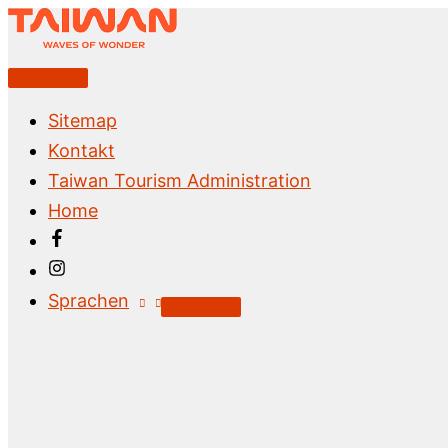
Zum
Inhalt
springen
Above
Header
Sitemap
Kontakt
Taiwan Tourism Administration
Home
Sprachen