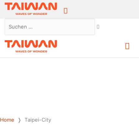
Above
Header
Suchen …
Ha
Home
❭
Taipei-City