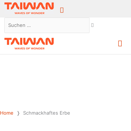
Above
Header
Suchen …
Ha
Home
❭
Schmackhaftes Erbe