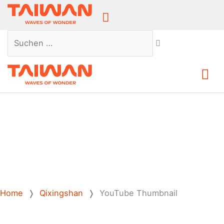
Above
Header
Suchen …
Ha
Home
❭
Qixingshan
❭
YouTube Thumbnail