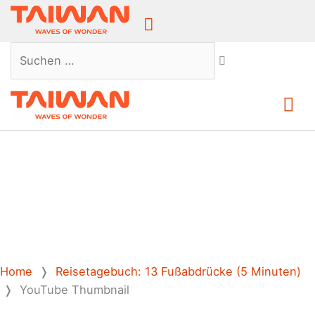
Above
Header
Suchen …
Ha
Home
❭
Reisetagebuch: 13 Fußabdrücke (5 Minuten)
❭
YouTube Thumbnail