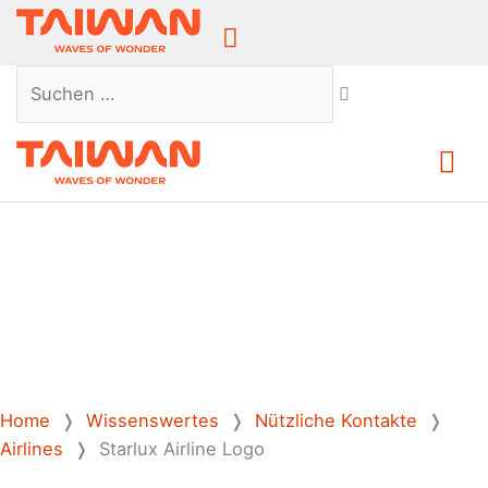
Above
Header
Suchen …
Ha
Home
❭
Wissenswertes
❭
Nützliche Kontakte
❭
Airlines
❭
Starlux Airline Logo