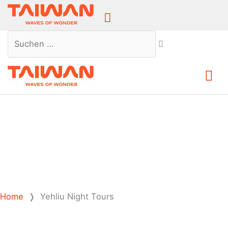
Above
Header
Suchen …
Ha
Home
❭
Yehliu Night Tours