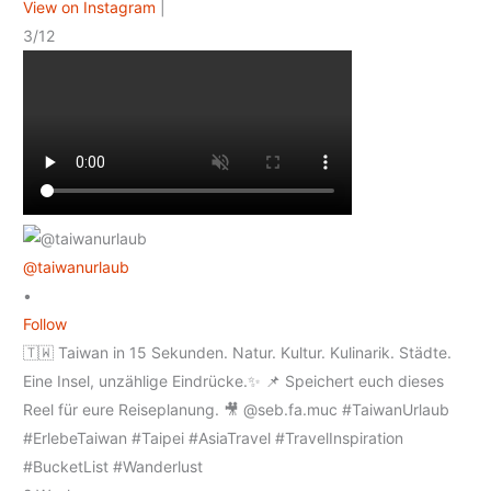
View on Instagram
|
3/12
@taiwanurlaub
•
Follow
🇹🇼 Taiwan in 15 Sekunden. Natur. Kultur. Kulinarik. Städte.
Eine Insel, unzählige Eindrücke.✨ 📌 Speichert euch dieses
Reel für eure Reiseplanung. 🎥 @seb.fa.muc #TaiwanUrlaub
#ErlebeTaiwan #Taipei #AsiaTravel #TravelInspiration
#BucketList #Wanderlust