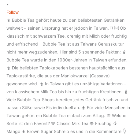
•
Follow
🧋 Bubble Tea gehört heute zu den beliebtesten Getränken
weltweit – seinen Ursprung hat er jedoch in Taiwan. 🇹🇼 Ob
klassisch mit schwarzem Tee, cremig mit Milch oder fruchtig
und erfrischend – Bubble Tea ist aus Taiwans Genusskultur
nicht mehr wegzudenken. Hier sind 5 spannende Fakten: 🧋
Bubble Tea wurde in den 1980er-Jahren in Taiwan erfunden.
🧋 Die beliebten Tapiokaperlen bestehen hauptsächlich aus
Tapiokastärke, die aus der Maniokwurzel (Cassava)
gewonnen wird. 🧋 In Taiwan gibt es unzählige Variationen –
von klassischem Milk Tea bis hin zu fruchtigen Kreationen. 🧋
Viele Bubble-Tea-Shops bereiten jedes Getränk frisch zu und
passen Süße sowie Eis individuell an. 🧋 Für viele Menschen in
Taiwan gehört ein Bubble Tea einfach zum Alltag. 💬 Welche
Sorte ist dein Favorit? 🤎 Classic Milk Tea 🍓 Fruchtig 🥭
Mango 🧋 Brown Sugar Schreib es uns in die Kommentare!👇