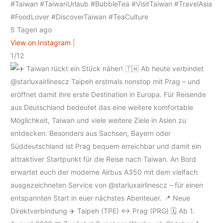
#Taiwan #TaiwanUrlaub #BubbleTea #VisitTaiwan #TravelAsia
#FoodLover #DiscoverTaiwan #TeaCulture
5 Tagen ago
View on Instagram
|
1/12