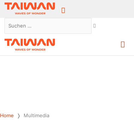
Above
Header
Suchen …
Ha
Home
❭
Multimedia