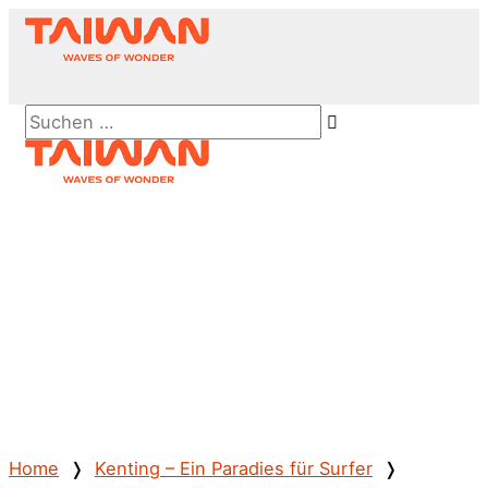
Zum
Inhalt
springen
Above
Suchen …
Header
Hauptmenü
Home
❭
Kenting – Ein Paradies für Surfer
❭