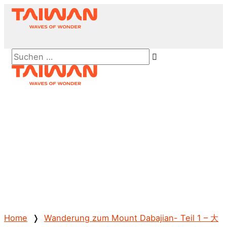
Zum
Inhalt
springen
Above
Suchen …
Header
Hauptmenü
Home
❭
Wanderung zum Mount Dabajian- Teil 1 – 大