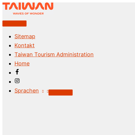
Zum
Inhalt
springen
Above
Header
Sitemap
Kontakt
Taiwan Tourism Administration
Home
Sprachen