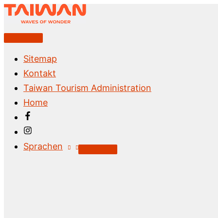
Zum
Inhalt
springen
Above
Header
Sitemap
Kontakt
Taiwan Tourism Administration
Home
Sprachen