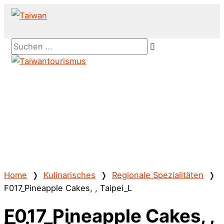
Zum
Inhalt
springen
Above
Suchen …
Header
Hauptmenü
Home
❭
Kulinarisches
❭
Regionale Spezialitäten
❭
F017_Pineapple Cakes, , Taipei_L
F017_Pineapple Cakes, ,