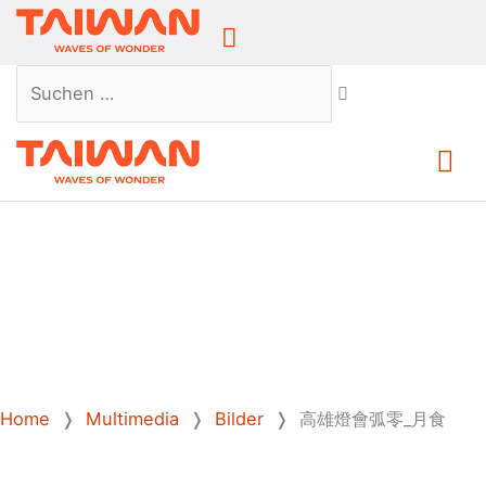
Above
Header
Suchen …
Ha
Home
❭
Multimedia
❭
Bilder
❭
高雄燈會弧零_月食