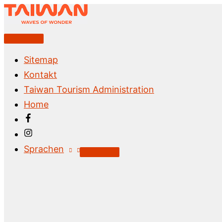
Zum
Inhalt
springen
Above
Header
Sitemap
Kontakt
Taiwan Tourism Administration
Home
Sprachen