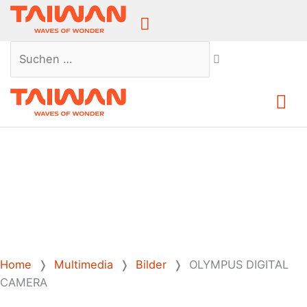
Above
Header
Suchen …
Ha
Home
❭
Multimedia
❭
Bilder
❭
OLYMPUS DIGITAL
CAMERA