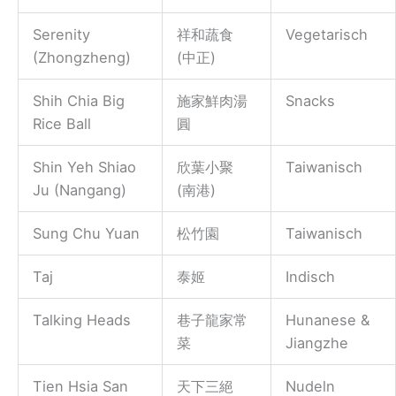
Serenity
祥和蔬食
Vegetarisch
(Zhongzheng)
(中正)
Shih Chia Big
施家鮮肉湯
Snacks
Rice Ball
圓
Shin Yeh Shiao
欣葉小聚
Taiwanisch
Ju (Nangang)
(南港)
Sung Chu Yuan
松竹園
Taiwanisch
Taj
泰姬
Indisch
Talking Heads
巷子龍家常
Hunanese &
菜
Jiangzhe
Tien Hsia San
天下三絕
Nudeln