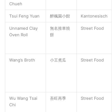
Chueh
Tsui Feng Yuan
醉楓園小館
Kantonesisch
Unnamed Clay
無名推車燒
Street Food
Oven Roll
餅
Wang’s Broth
小王煮瓜
Street Food
Wu Wang Tsai
吾旺再季
Street Food
Chi