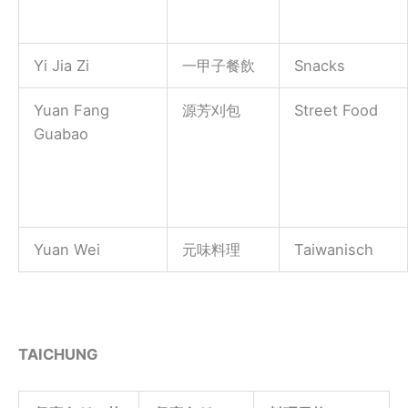
Yi Jia Zi
一甲子餐飲
Snacks
Yuan Fang
源芳刈包
Street Food
Guabao
Yuan Wei
元味料理
Taiwanisch
TAICHUNG