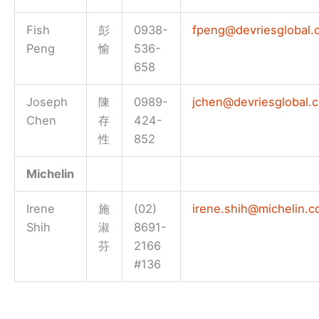
Fish
彭
0938-
fpeng@devriesglobal.
Peng
愉
536-
658
Joseph
陳
0989-
jchen@devriesglobal.
Chen
存
424-
性
852
Michelin
Irene
施
(02)
irene.shih@michelin.
Shih
淑
8691-
芬
2166
#136