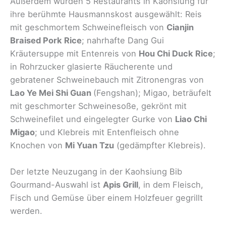
Außerdem wurden 5 Restaurants in Kaohsiung für
ihre berühmte Hausmannskost ausgewählt: Reis
mit geschmortem Schweinefleisch von
Cianjin
Braised Pork Rice
; nahrhafte Dang Gui
Kräutersuppe mit Entenreis von
Hou Chi Duck Rice
;
in Rohrzucker glasierte Räucherente und
gebratener Schweinebauch mit Zitronengras von
Lao Ye Mei Shi Guan
(Fengshan); Migao, beträufelt
mit geschmorter Schweinesoße, gekrönt mit
Schweinefilet und eingelegter Gurke von
Liao Chi
Migao
; und Klebreis mit Entenfleisch ohne
Knochen von
Mi Yuan Tzu
(gedämpfter Klebreis).
Der letzte Neuzugang in der Kaohsiung Bib
Gourmand-Auswahl ist
Apis Grill
, in dem Fleisch,
Fisch und Gemüse über einem Holzfeuer gegrillt
werden.