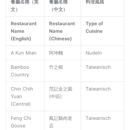
餐廳名稱（英
餐廳名稱
料理風格
文）
（中文）
Restaurant
Restaurant
Type of
Name
Name
Cuisine
(English)
(Chinese)
A Kun Mian
阿坤麵
Nudeln
Bamboo
竹之鄉
Taiwanisch
Country
Chin Chih
范記金之園
Taiwanisch
Yuan
(中區)
(Central)
Feng Chi
鳳記鵝肉老
Taiwanisch
Goose
店