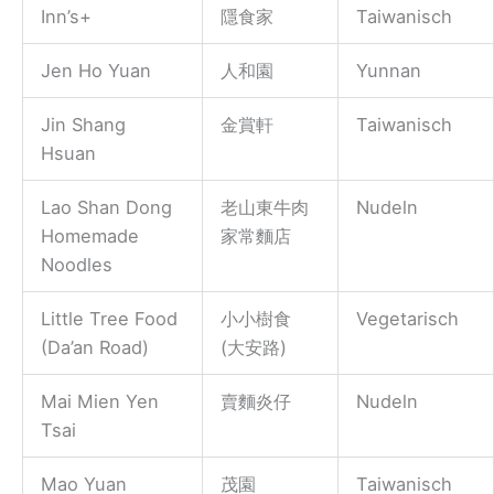
Inn’s+
隱食家
Taiwanisch
Jen Ho Yuan
人和園
Yunnan
Jin Shang
金賞軒
Taiwanisch
Hsuan
Lao Shan Dong
老山東牛肉
Nudeln
Homemade
家常麵店
Noodles
Little Tree Food
小小樹食
Vegetarisch
(Da’an Road)
(大安路)
Mai Mien Yen
賣麵炎仔
Nudeln
Tsai
Mao Yuan
茂園
Taiwanisch