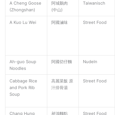
A Cheng Goose
阿城鵝肉
Taiwanisch
(Zhongshan)
(中山)
A Kuo Lu Wei
阿國滷味
Street Food
Ah-guo Soup
阿國切仔麵
Nudeln
Noodles
Cabbage Rice
高麗菜飯 原
Street Food
and Pork Rib
汁排骨湯
Soup
Chang Hung
昶鴻麵點
Street Food