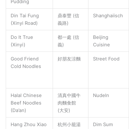
Pudding
Din Tai Fung
鼎泰豐 (信
Shanghaiisch
(Xinyi Road)
義路)
Do It True
都一處 (信
Beijing
(Xinyi)
義)
Cuisine
Good Friend
好朋友涼麵
Street Food
Cold Noodles
Halal Chinese
清真中國牛
Nudeln
Beef Noodles
肉麵食館
(Da’an)
(大安)
Hang Zhou Xiao
杭州小籠湯
Dim Sum