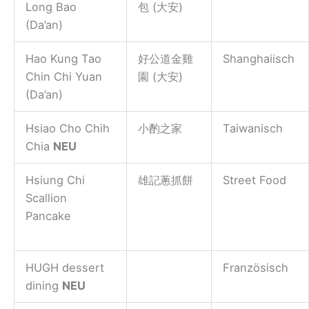
Long Bao
包 (大安)
(Da’an)
Hao Kung Tao
好公道金雞
Shanghaiisch
Chin Chi Yuan
園 (大安)
(Da’an)
Hsiao Cho Chih
小酌之家
Taiwanisch
Chia
NEU
Hsiung Chi
雄記蔥抓餅
Street Food
Scallion
Pancake
HUGH dessert
Französisch
dining
NEU