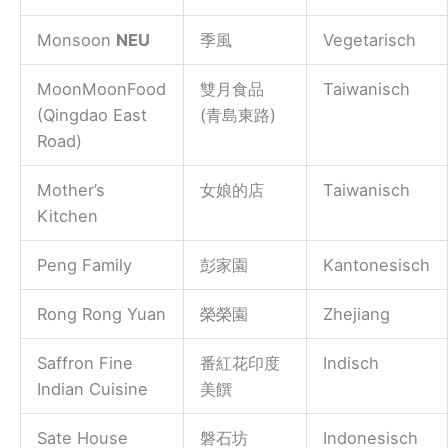
Monsoon
NEU
季風
Vegetarisch
MoonMoonFood
雙月食品
Taiwanisch
(Qingdao East
(青島東路)
Road)
Mother’s
女娘的店
Taiwanisch
Kitchen
Peng Family
彭家園
Kantonesisch
Rong Rong Yuan
榮榮園
Zhejiang
Saffron Fine
番紅花印度
Indisch
Indian Cuisine
美饌
Sate House
磐石坊
Indonesisch