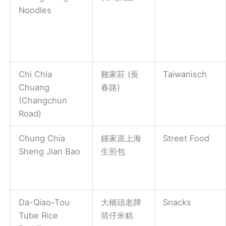
Noodles
Chi Chia
雞家莊 (長
Taiwanisch
Chuang
春路)
(Changchun
Road)
Chung Chia
鍾家原上海
Street Food
Sheng Jian Bao
生煎包
Da-Qiao-Tou
大橋頭老牌
Snacks
Tube Rice
筒仔米糕