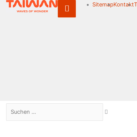
Sitemap
Kontakt
T
Above
Header
Suchen …