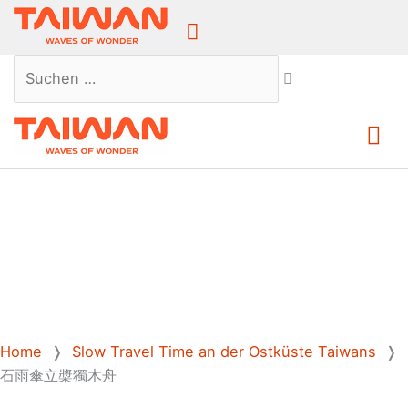
Above
Header
Suchen …
Ha
Home
❭
Slow Travel Time an der Ostküste Taiwans
❭
石雨傘立槳獨木舟