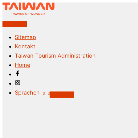
Zum
Inhalt
springen
Above
Header
Sitemap
Kontakt
Taiwan Tourism Administration
Home
Sprachen