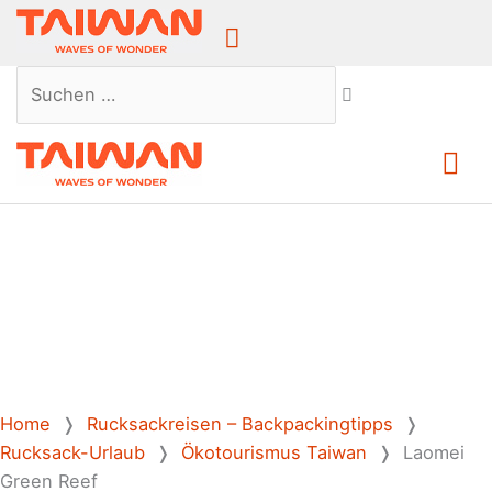
Above
Header
Suchen …
Ha
Home
❭
Rucksackreisen – Backpackingtipps
❭
Rucksack-Urlaub
❭
Ökotourismus Taiwan
❭
Laomei
Green Reef