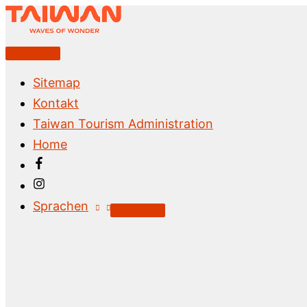
Zum
Inhalt
springen
Above
Header
Sitemap
Kontakt
Taiwan Tourism Administration
Home
Sprachen