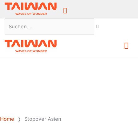
Above
Header
Suchen …
Ha
Home
❭
Stopover Asien