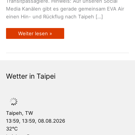
Transitpassagiere. Hinweis: Auf unseren Social
Media Kanälen gibt es gerade gemeinsam EVA Air
einen Hin- und Rückflug nach Taipeh […]
Stopover
Weiter lesen »
in
Taipeh
–
Reisetipp
Wetter in Taipei
Taipeh, TW
13:59,
13:59, 08.08.2026
32
°C