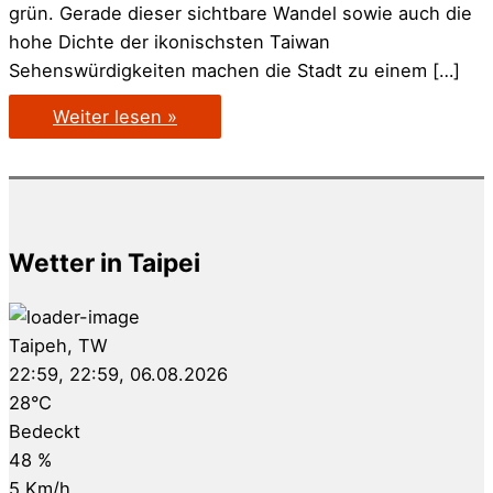
grün. Gerade dieser sichtbare Wandel sowie auch die
hohe Dichte der ikonischsten Taiwan
Sehenswürdigkeiten machen die Stadt zu einem […]
Reisetipp
Weiter lesen »
Taiwan:
Kaohsiung
Sehenswürdigkeiten
Wetter in Taipei
Taipeh, TW
22:59,
22:59, 06.08.2026
28
°C
Bedeckt
48 %
5 Km/h