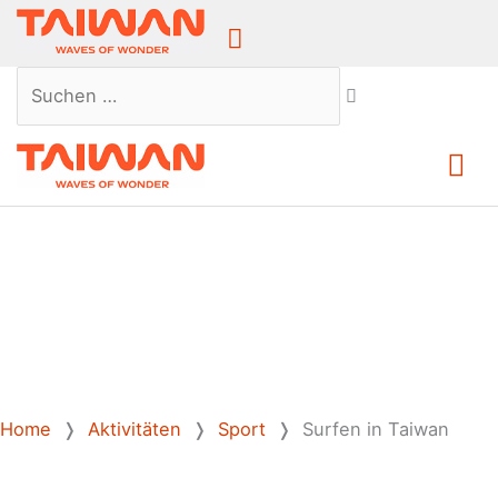
Above
Header
Suchen …
Ha
Home
❭
Aktivitäten
❭
Sport
❭
Surfen in Taiwan