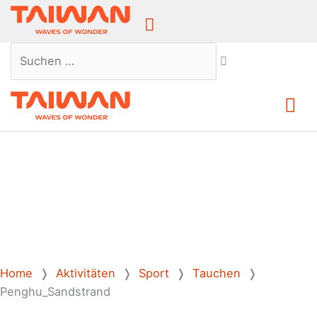
Above
Header
Suchen …
Ha
Home
❭
Aktivitäten
❭
Sport
❭
Tauchen
❭
Penghu_Sandstrand