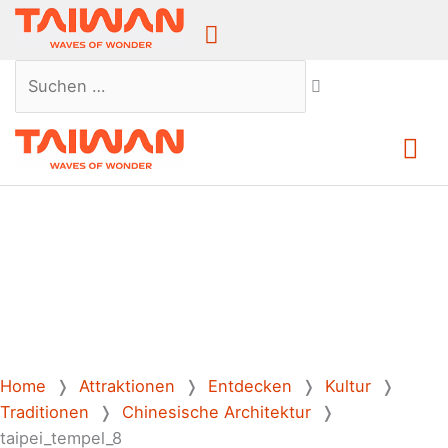
Above
Header
Suchen …
Ha
Home
❭
Attraktionen
❭
Entdecken
❭
Kultur
❭
Traditionen
❭
Chinesische Architektur
❭
taipei_tempel_8