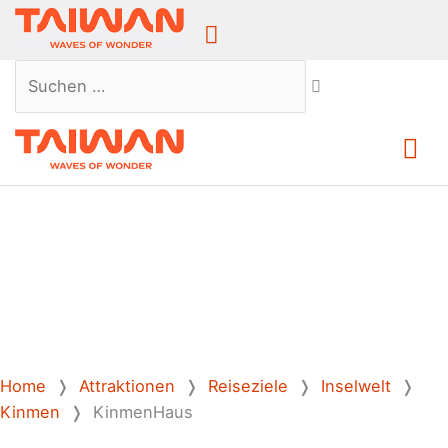
Above
Header
Suchen …
Ha
Home
❭
Attraktionen
❭
Reiseziele
❭
Inselwelt
❭
Kinmen
❭
KinmenHaus