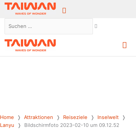
Above
Header
Suchen …
Ha
Home
❭
Attraktionen
❭
Reiseziele
❭
Inselwelt
❭
Lanyu
❭
Bildschirmfoto 2023-02-10 um 09.12.52