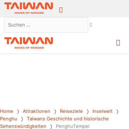
Above
Header
Suchen …
Ha
Home
❭
Attraktionen
❭
Reiseziele
❭
Inselwelt
❭
Penghu
❭
Taiwans Geschichte und historische
Sehenswürdigkeiten
❭
PenghuTempel