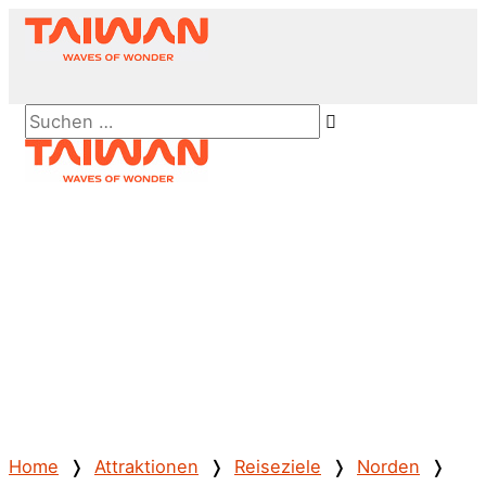
Zum
Inhalt
springen
Above
Suchen …
Header
Hauptmenü
Home
❭
Attraktionen
❭
Reiseziele
❭
Norden
❭