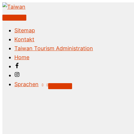
Zum
Inhalt
Above
springen
Header
Sitemap
Kontakt
Taiwan Tourism Administration
Home
Sprachen