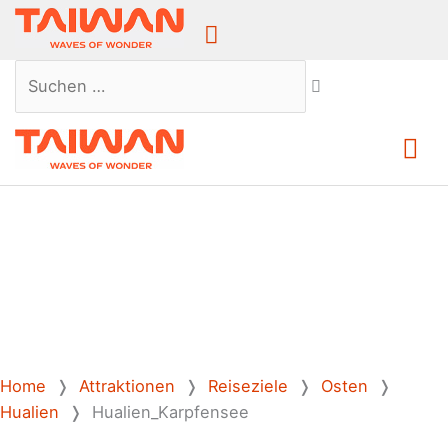
Above
Header
Suchen …
Ha
Home
❭
Attraktionen
❭
Reiseziele
❭
Osten
❭
Hualien
❭
Hualien_Karpfensee