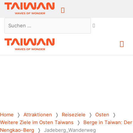
Above
Header
Suchen …
Ha
Home
❭
Attraktionen
❭
Reiseziele
❭
Osten
❭
Weitere Ziele im Osten Taiwans
❭
Berge in Taiwan: Der
Nengkao-Berg
❭
Jadeberg_Wanderweg