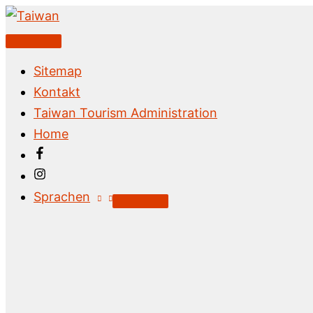
Zum
Inhalt
Above
springen
Header
Sitemap
Kontakt
Taiwan Tourism Administration
Home
Sprachen