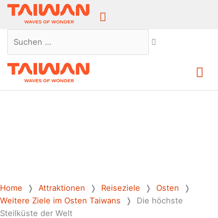
Above
Header
Suchen …
Ha
Home
❭
Attraktionen
❭
Reiseziele
❭
Osten
❭
Weitere Ziele im Osten Taiwans
❭
Die höchste
Steilküste der Welt