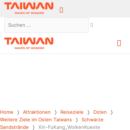
Above
Header
Suchen …
Ha
Home
❭
Attraktionen
❭
Reiseziele
❭
Osten
❭
Weitere Ziele im Osten Taiwans
❭
Schwarze
Sandstrände
❭
Xin-FuKang_WolkenKueste