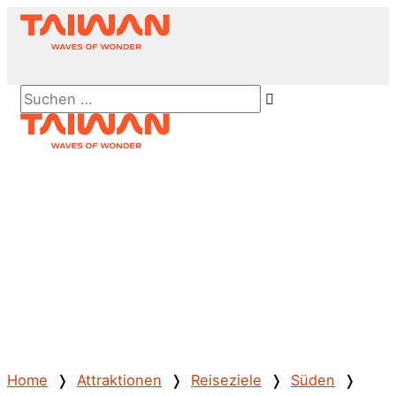
Zum
Inhalt
springen
Above
Suchen …
Header
Hauptmenü
Home
❭
Attraktionen
❭
Reiseziele
❭
Süden
❭